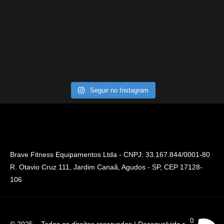
Seguir no Instagram
Brave Fitness Equipamentos Ltda - CNPJ: 33.167.844/0001-80
R. Otavio Cruz 111, Jardim Canaã, Agudos - SP, CEP 17128-
106
0
© 2025 – Todos os direitos reservados | Desenvolvido por
Hnet