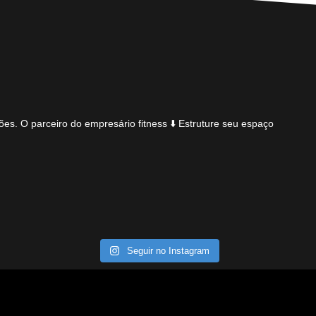
ões.
O parceiro do empresário fitness
⬇️ Estruture seu espaço
Seguir no Instagram