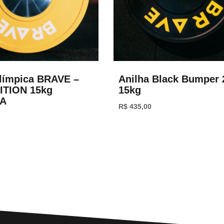
límpica BRAVE –
Anilha Black Bumper 
TION 15kg
15kg
A
R$
435,00