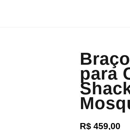
Braço
para 
Shack
Mosq
R$
459,00