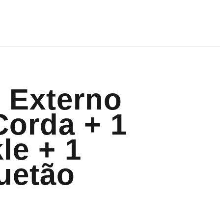
 Externo
Corda + 1
le + 1
uetão