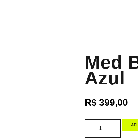
Med B
Azul
R$
399,00
AD