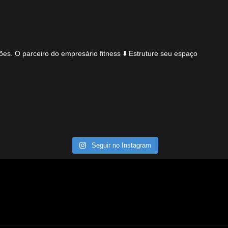
ões.
O parceiro do empresário fitness
⬇️ Estruture seu espaço
Seguir no Instagram