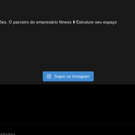
ões.
O parceiro do empresário fitness
⬇️ Estruture seu espaço
Seguir no Instagram
ebsites