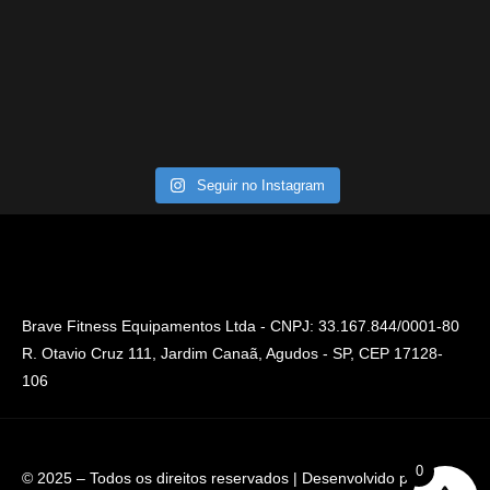
Seguir no Instagram
Brave Fitness Equipamentos Ltda - CNPJ: 33.167.844/0001-80
R. Otavio Cruz 111, Jardim Canaã, Agudos - SP, CEP 17128-
106
0
© 2025 – Todos os direitos reservados | Desenvolvido por
Hnet