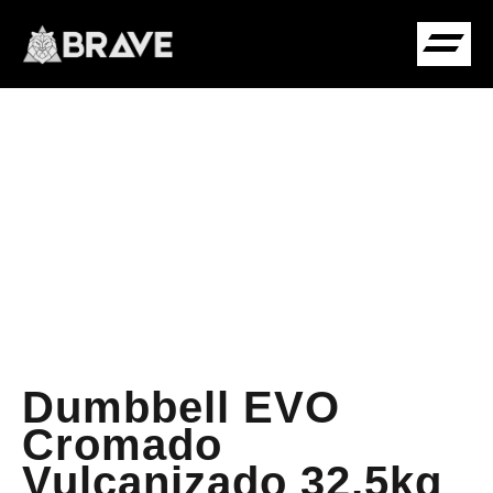
COMUNIDADE B
Dumbbell EVO
Cromado
Vulcanizado 32,5kg