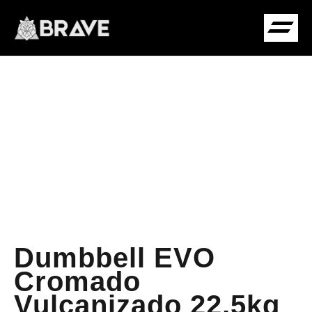
COMUNIDADE B
Dumbbell EVO
Cromado
Vulcanizado 22,5kg