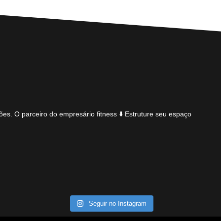
ões.
O parceiro do empresário fitness
⬇️ Estruture seu espaço
Seguir no Instagram