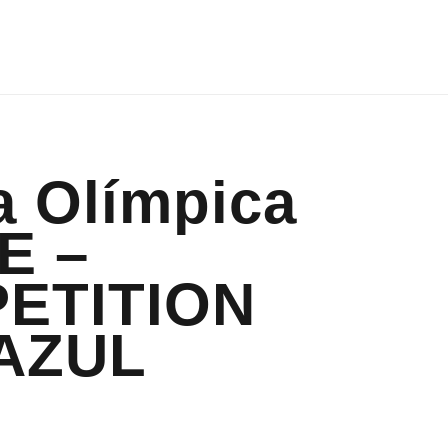
a Olímpica
E –
ETITION
 AZUL