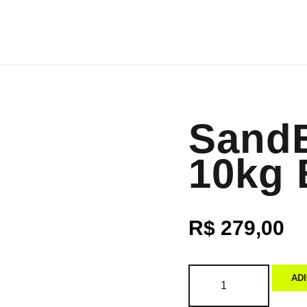
SandB
10kg 
R$
279,00
AD