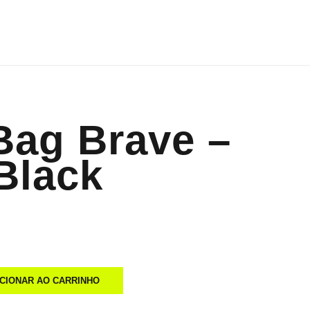
ag Brave –
Black
ICIONAR AO CARRINHO