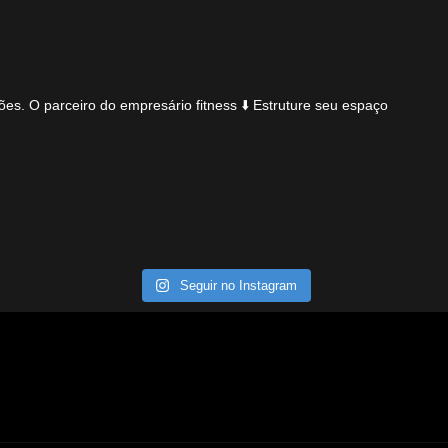
ões.
O parceiro do empresário fitness
⬇️ Estruture seu espaço
Seguir no Instagram