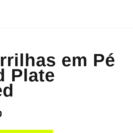
rrilhas em Pé
d Plate
ed
0