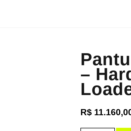
Pantu
– Har
Load
R$
11.160,0