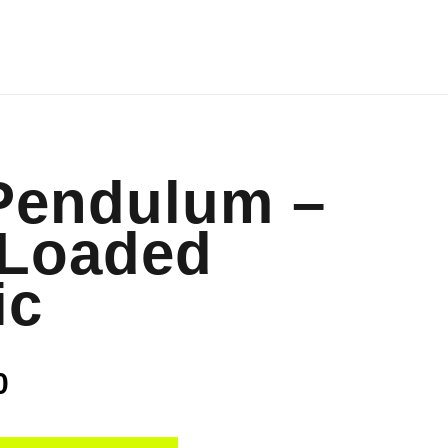
Pendulum –
 Loaded
ic
0