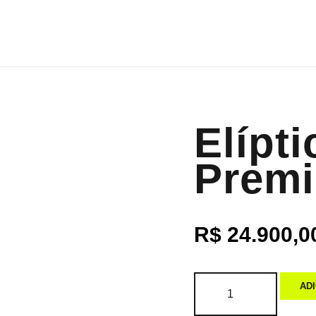
Elípt
Prem
R$
24.900,0
AD