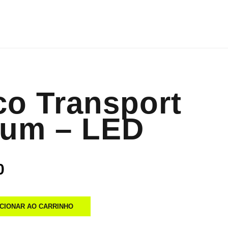
ico Transport
ium – LED
0
ICIONAR AO CARRINHO