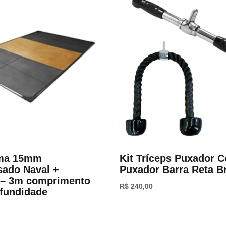
rma 15mm
Kit Tríceps Puxador C
ado Naval +
Puxador Barra Reta B
 – 3m comprimento
R$
240,00
fundidade