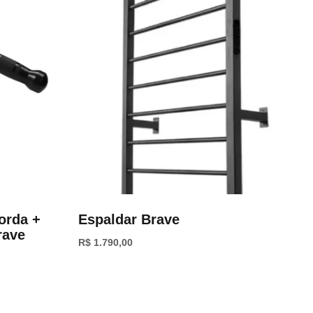
orda +
Espaldar Brave
rave
R$
1.790,00