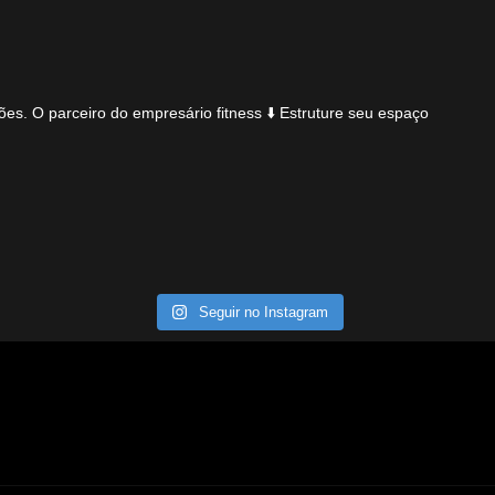
ões.
O parceiro do empresário fitness
⬇️ Estruture seu espaço
Seguir no Instagram