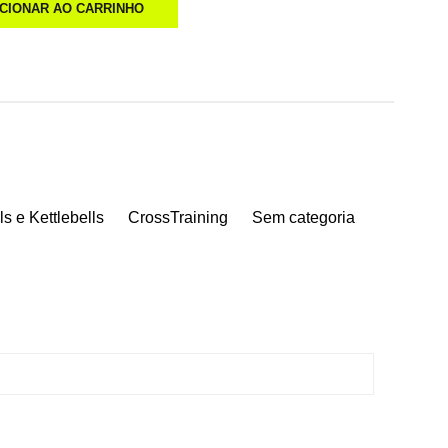
ICIONAR AO CARRINHO
s e Kettlebells
CrossTraining
Sem categoria