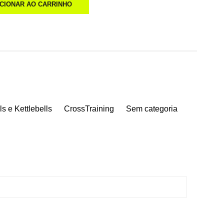
ICIONAR AO CARRINHO
s e Kettlebells
CrossTraining
Sem categoria