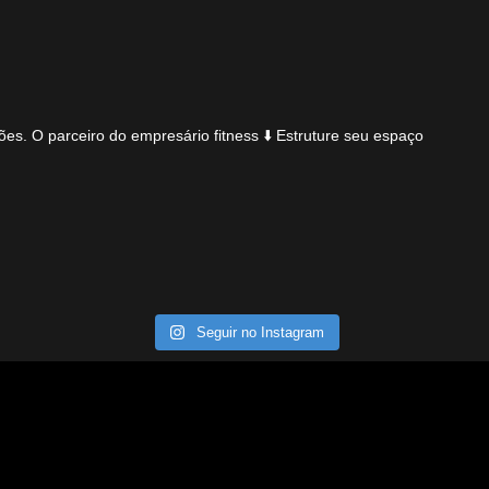
ões.
O parceiro do empresário fitness
⬇️ Estruture seu espaço
Seguir no Instagram