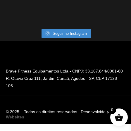
Seguir no Instagram
Brave Fitness Equipamentos Ltda - CNPJ: 33.167.844/0001-80
R. Otavio Cruz 111, Jardim Canaã, Agudos - SP, CEP 17128-
106
0
© 2025 – Todos os direitos reservados | Desenvolvido por
Hnet
Websites